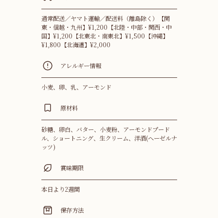
通常配送／ヤマト運輸／配送料（離島除く）【関
東・信越・九州】¥1,200【北陸・中部・関西・中
国】¥1,200【北東北・南東北】¥1,500【沖縄】
¥1,800【北海道】¥2,000
アレルギー情報
小麦、卵、乳、アーモンド
原材料
砂糖、卵白、バター、小麦粉、アーモンドプード
ル、ショートニング、生クリーム、洋酒(ヘーゼルナ
ッツ)
賞味期限
本日より2週間
保存方法