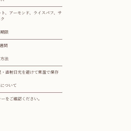
ート、アーモンド、ライスパフ、サ
ーク
味期限
2週間
存方法
湿・直射日光を避けて常温で保存
品について
シー
をご確認ください。