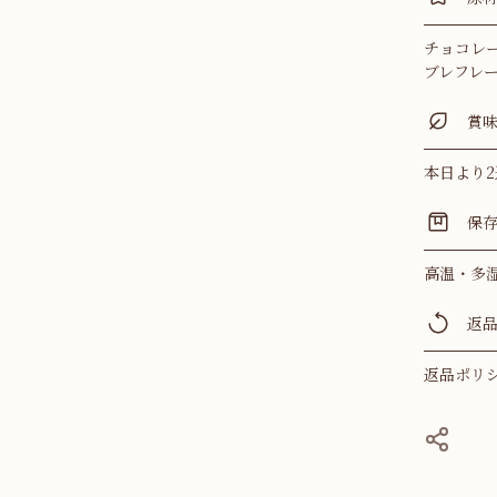
チョコレ
ブレフレ
賞
本日より
保
高温・多
返
返品ポリ