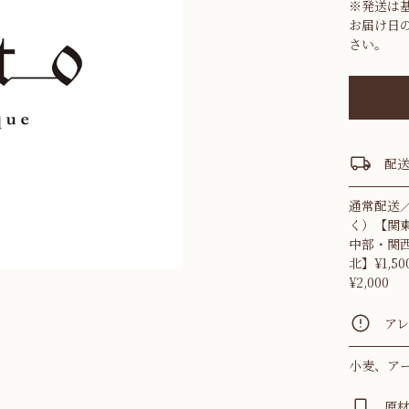
※発送は
お届け日
さい。
配
通常配送
く）【関東
中部・関西
北】¥1,5
¥2,000
ア
小麦、ア
原